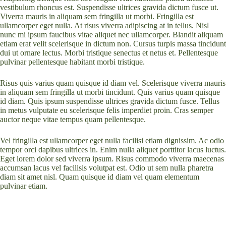
vestibulum rhoncus est. Suspendisse ultrices gravida dictum fusce ut.
Viverra mauris in aliquam sem fringilla ut morbi. Fringilla est
ullamcorper eget nulla. At risus viverra adipiscing at in tellus. Nisl
nunc mi ipsum faucibus vitae aliquet nec ullamcorper. Blandit aliquam
etiam erat velit scelerisque in dictum non. Cursus turpis massa tincidunt
dui ut ornare lectus. Morbi tristique senectus et netus et. Pellentesque
pulvinar pellentesque habitant morbi tristique.
Risus quis varius quam quisque id diam vel. Scelerisque viverra mauris
in aliquam sem fringilla ut morbi tincidunt. Quis varius quam quisque
id diam. Quis ipsum suspendisse ultrices gravida dictum fusce. Tellus
in metus vulputate eu scelerisque felis imperdiet proin. Cras semper
auctor neque vitae tempus quam pellentesque.
Vel fringilla est ullamcorper eget nulla facilisi etiam dignissim. Ac odio
tempor orci dapibus ultrices in. Enim nulla aliquet porttitor lacus luctus.
Eget lorem dolor sed viverra ipsum. Risus commodo viverra maecenas
accumsan lacus vel facilisis volutpat est. Odio ut sem nulla pharetra
diam sit amet nisl. Quam quisque id diam vel quam elementum
pulvinar etiam.