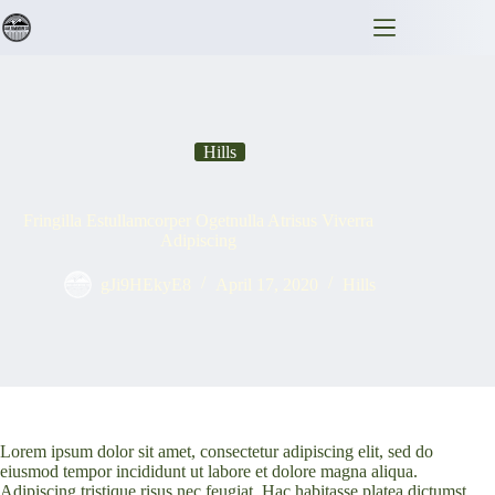
Skip
to
content
Hills
Fringilla Estullamcorper Ogetnulla Atrisus Viverra
Adipiscing
gJi9HEkyE8
April 17, 2020
Hills
Lorem ipsum dolor sit amet, consectetur adipiscing elit, sed do
eiusmod tempor incididunt ut labore et dolore magna aliqua.
Adipiscing tristique risus nec feugiat. Hac habitasse platea dictumst